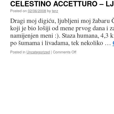
CELESTINO ACCETTURO – LJU
Posted on
02/06/2008
by
terz
Dragi moj digiću, ljubljeni moj žabaru Č
koji je bio lošiji od mene prvog dana i 
namijenjen meni :). Staza humana, 4,3 k
po šumama i livadama, tek nekoliko …
on
Posted in
Uncategorized
|
Comments Off
CELESTINO
ACCETTURO
–
LJUBI
TE
DEDA!!!