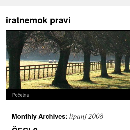
Skip
to
iratnemok pravi
content
Početna
lipanj 2008
Monthly Archives: