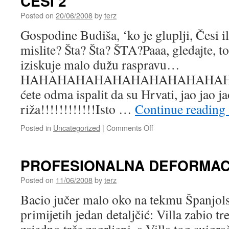
ČESI 2
Posted on
20/06/2008
by
terz
Gospodine Budiša, ‘ko je gluplji, Česi il
mislite? Šta? Šta? ŠTA?Paaa, gledajte, to
iziskuje malo dužu raspravu…
HAHAHAHAHAHAHAHAHAHAHAHAHA,
ćete odma ispalit da su Hrvati, jao jao ja
riža!!!!!!!!!!!!Isto …
Continue reading
on
Posted in
Uncategorized
|
Comments Off
ČESI
2
PROFESIONALNA DEFORMAC
Posted on
11/06/2008
by
terz
Bacio jučer malo oko na tekmu Španjols
primijetih jedan detaljčić: Villa zabio tre