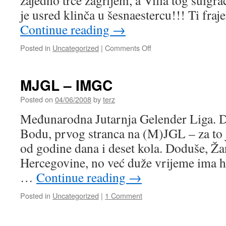
zajedno trče zagrljeni, a Villa tog suigra
je usred klinča u šesnaestercu!!! Ti fraj
Continue reading
→
on
Posted in
Uncategorized
|
Comments Off
PROFESIONALNA
DEFORMACIJA?
MJGL – IMGC
Posted on
04/06/2008
by
terz
Međunarodna Jutarnja Gelender Liga. Do
Bodu, prvog stranca na (M)JGL – za to j
od godine dana i deset kola. Doduše, Žan
Hercegovine, no već duže vrijeme ima h
…
Continue reading
→
Posted in
Uncategorized
|
1 Comment