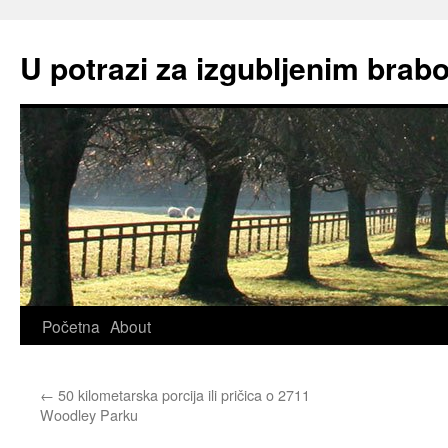
Skip
to
U potrazi za izgubljenim brab
content
Početna
About
←
50 kilometarska porcija ili pričica o 2711
Woodley Parku