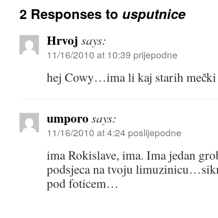
2 Responses to
usputnice
Hrvoj
says:
11/16/2010 at 10:39 prijepodne
hej Cowy…ima li kaj starih mečki 
umporo
says:
11/16/2010 at 4:24 poslijepodne
ima Rokislave, ima. Ima jedan grob
podsjeca na tvoju limuzinicu…sikn
pod foticem…