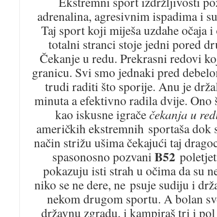
Ekstremni sport izdržljivosti po
adrenalina, agresivnim ispadima i 
Taj sport koji miješa uzdahe očaja i
totalni stranci stoje jedni pored d
Čekanje u redu. Prekrasni redovi ko
granicu. Svi smo jednaki pred debel
trudi raditi što sporije. Anu je drža
minuta a efektivno radila dvije. Ono 
kao iskusne igrače
čekanja u re
američkih ekstremnih sportaša dok s
način strižu ušima čekajući taj drago
B52
spasonosno pozvani
poletjet
pokazuju isti strah u očima da su ne
niko se ne dere, ne psuje sudiju i drž
nekom drugom sportu. A bolan sve
državnu zgradu, i kampiraš tri i pol 