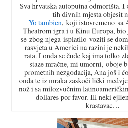
Sva hrvatska autoputna odmorišta. I o
tih divnih mjesta objesit n
Yo tambien
, koji istovremeno sa 
Theatrom igra i u Kinu Europa, bio 
se zbog njega isplatilo voziti se do
rasvjeta u Americi na razini je neki
rata. I onda se čude kaj ima tolko zl
staze mračne, mi umorni, oboje b
prometnih nezgodacija, Ana još i ćo
onda te iz mraka zaskoči lički medvjed
nož i sa milozvučnim latinoamerički
dollares por favor. Ili neki ejlien
krastavac…