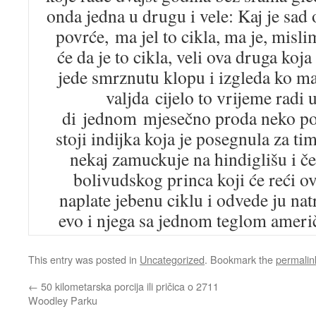
onda jedna u drugu i vele: Kaj je s
povrće, ma jel to cikla, ma je, misli
će da je to cikla, veli ova druga koj
jede smrznutu klopu i izgleda ko mal
valjda cijelo to vrijeme radi u
di jednom mjesečno proda neko pov
stoji indijka koja je posegnula za t
nekaj zamuckuje na hindiglišu i č
bolivudskog princa koji će reći o
naplate jebenu ciklu i odvede ju nat
evo i njega sa jednom teglom ame
This entry was posted in
Uncategorized
. Bookmark the
permalin
←
50 kilometarska porcija ili pričica o 2711
Woodley Parku