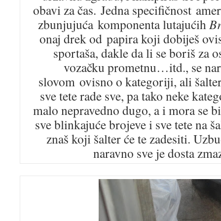
obavi za čas. Jedna specifičnost ameri
zbunjujuća komponenta lutajućih
Br
onaj drek od papira koji dobiješ ovi
sportaša, dakle da li se boriš za 
vozačku prometnu…itd., se nar
slovom ovisno o kategoriji, ali šalte
sve tete rade sve, pa tako neke kate
malo nepravedno dugo, a i mora se b
sve blinkajuće brojeve i sve tete na ša
znaš koji šalter će te zadesiti. Uzbu
naravno sve je dosta zm