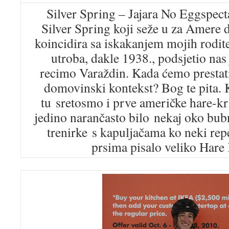
Silver Spring – Jajara No Eggspec
Silver Spring koji seže u za Amere d
koincidira sa iskakanjem mojih rodite
utroba, dakle 1938., podsjetio nas
recimo Varaždin. Kada ćemo prestati
domovinski kontekst? Bog te pita.
tu sretosmo i prve američke hare-kr
jedino narančasto bilo nekaj oko bubn
trenirke s kapuljačama ko neki rep
prsima pisalo veliko Hare