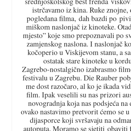
srednjoškolskog best frenda visko
istrčavamo iz kina. Ruke znojne, 
pogledana filma, dah bazdi po pivi
miškom naslonjač iz kinoteke. Ota
mjesto” koje smo prepoznavali po svjet
zamjenskog naslona. I naslonjač ko
kočoperio u Viskijevom stanu, a sa
ostatak stare kinoteke u kord
Zagrebo-nostalgično izabrasmo filmo
festivalu u Zagrebu. Die Rauber po
me dost razočaro, al ko je ikada vid
film. Ipak veselili su nas prizori au
novogradnja koja nas podsjeća n
ovako nastavimo pretvorit ćemo se 
dijasporce koji svršavaju na odmar
autoputa. Moramo se sjetiti obaviti 