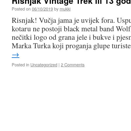
Risnjak Vintage Trek ili 13 go
Posted on
06/10/2019
by
mukki
Risnjak! Vučja jama je uvijek fora. Usp
kotaru ne postoji black metal band Wolf’
nečitki logo od grana jele i bukve i pj
Marka Turka koji proganja glupe turis
→
Posted in
Uncategorized
|
2 Comments