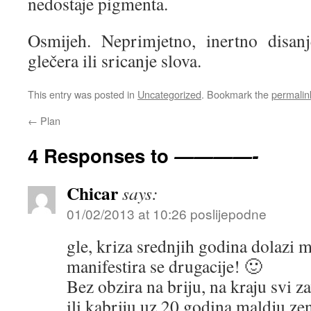
nedostaje pigmenta.
Osmijeh. Neprimjetno, inertno disan
glečera ili sricanje slova.
This entry was posted in
Uncategorized
. Bookmark the
permalin
←
Plan
4 Responses to
————-
Chicar
says:
01/02/2013 at 10:26 poslijepodne
gle, kriza srednjih godina dolazi m
manifestira se drugacije! 🙂
Bez obzira na briju, na kraju svi z
ili kabriju uz 20 godina maldju zen