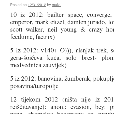
Posted on
12/31/2012
by
mukki
10 iz 2012: bailter space, converge
emperor, mark eitzel, damien jurado, lo
scott walker, neil young & crazy hor
feedtime, factrix)
5 iz 2012: v140+ O))), risnjak trek, s
gera-šoićeva kuća, solo brest- plo
medvednica zauvijek)
5 iz 2012: banovina, žumberak, pokuplje
posavina/turopolje
12 tijekom 2012 (ništa nije iz 20
reiščitavanje): anon.: evasion, bey:
zone, chomsky: hegemony or survival