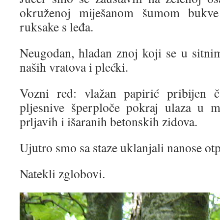
okruženoj miješanom šumom bukve 
ruksake s leđa.
Neugodan, hladan znoj koji se u sitni
naših vratova i plećki.
Vozni red: vlažan papirić pribijen 
pljesnive šperploče pokraj ulaza u 
prljavih i išaranih betonskih zidova.
Ujutro smo sa staze uklanjali nanose otp
Natekli zglobovi.