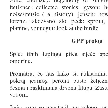
faulkner: collected stories, gyson:
noise/music ( a history), jensen: how
lorenz: takozvano zlo, peck: sprout, 
planine, vonnegut: look at the birdie
GPP prolog
Splet tihih lupinga ptica siječe spo
omorine.
Promatrat će nas kako sa ruksacima
pokraj jedinog perona puste željezn
česma i rasklimana drvena klupa. Zasta
vodom.
Jučer smo se zaustavili na zelenoj osa