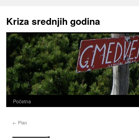
Skip
to
Kriza srednjih godina
content
Početna
←
Plan
————-