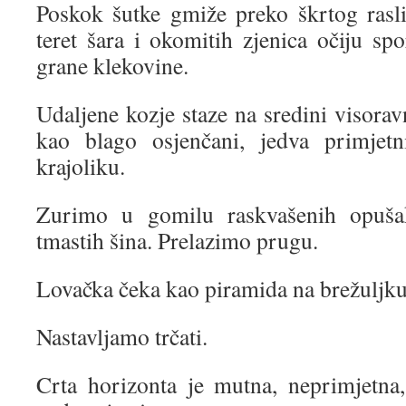
Poskok šutke gmiže preko škrtog rasl
teret šara i okomitih zjenica očiju sp
grane klekovine.
Udaljene kozje staze na sredini visorav
kao blago osjenčani, jedva primjet
krajoliku.
Zurimo u gomilu raskvašenih opuša
tmastih šina. Prelazimo prugu.
Lovačka čeka kao piramida na brežuljku 
Nastavljamo trčati.
Crta horizonta je mutna, neprimjetna